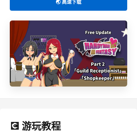
🌏 高速下载
💽 游玩教程