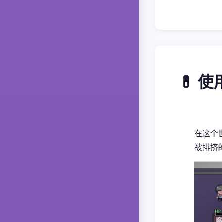
💊 
在这个
被排挤的