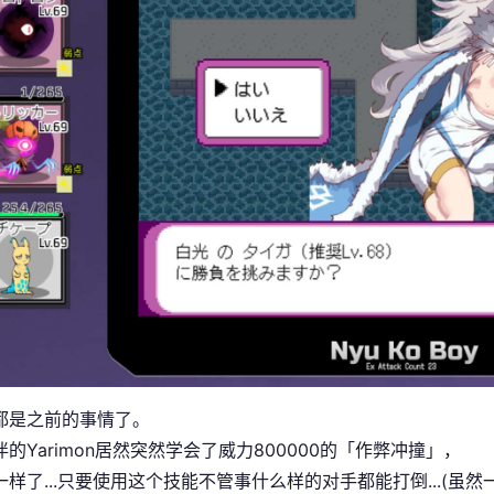
都是之前的事情了。
的Yarimon居然突然学会了威力800000的「作弊冲撞」，
一样了...只要使用这个技能不管事什么样的对手都能打倒...(虽