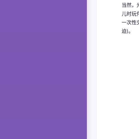
当然，
儿时玩
一次性
迫)。