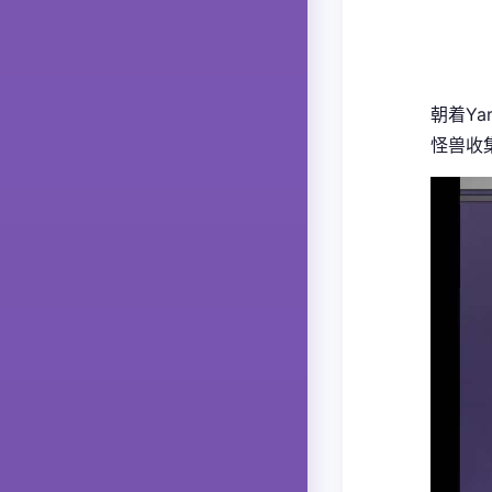
朝着Ya
怪兽收