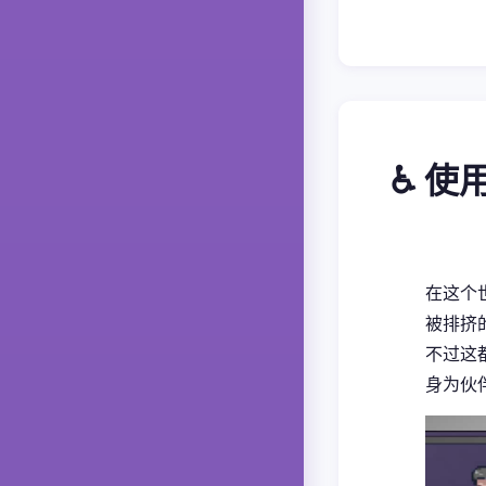
♿ 使
在这个
被排挤的
不过这
身为伙伴