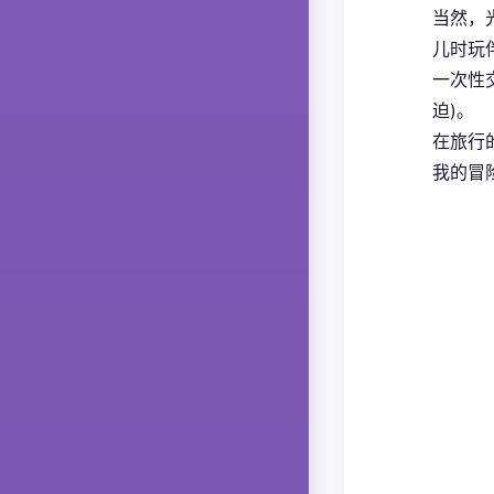
当然，
儿时玩
一次性
迫)。
在旅行
我的冒险