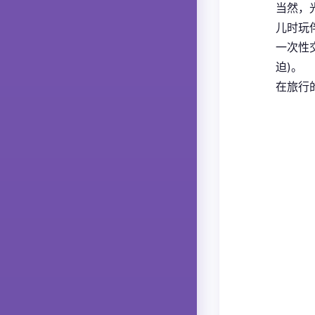
当然，
儿时玩
一次性
迫)。
在旅行