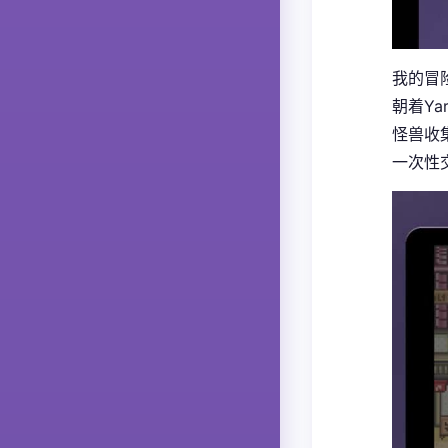
我的冒险
朝着Ya
怪兽收
一次性