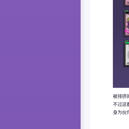
被排挤的
不过这
身为伙伴