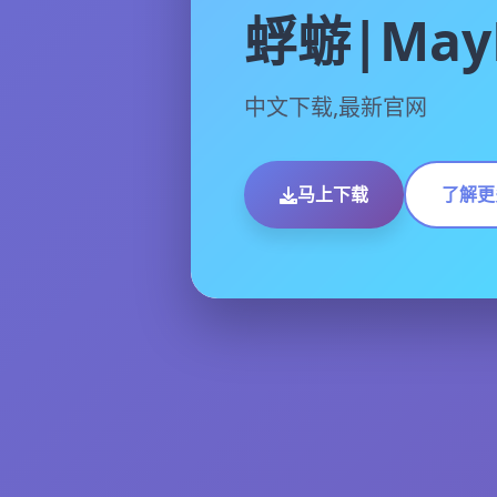
蜉蝣|MayF
中文下载,最新官网
马上下载
了解更