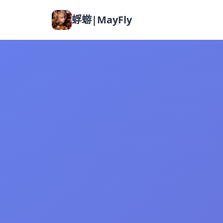
蜉蝣|MayFly