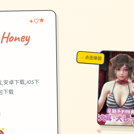
★
♡
✦
ney
）
→
↗
点击体验
超棒！
安卓下载,IOS下
合包下载
 ★
✧
♡
★
♥